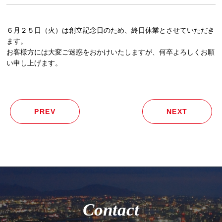
６月２５日（火）は創立記念日のため、終日休業とさせていただき
ます。
お客様方には大変ご迷惑をおかけいたしますが、何卒よろしくお願
い申し上げます。
投
PREV
NEXT
稿
ナ
ビ
ゲ
ー
シ
ョ
ン
Contact